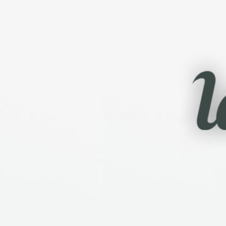
proyectos internos, se
gestionan íntegramente
con esta potente
herramienta. Es fácil de
usar y responde
perfectamente a las
necesidades de aplicación
de una metodología sólida
de gestión de proyectos.
Por eso ofrecemos
alojamiento Redmine desde
hace varios años, para que
todas las empresas puedan
beneficiarse.