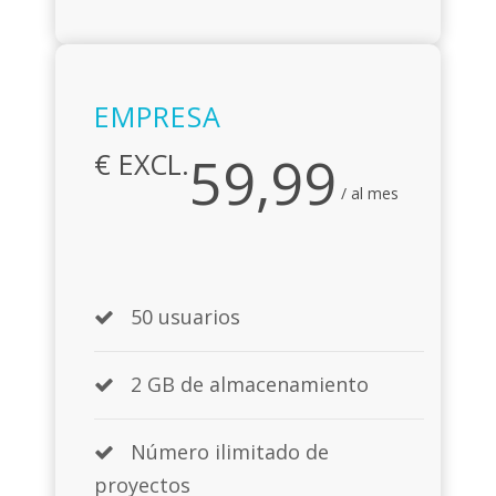
EMPRESA
59,99
€ EXCL.
/ al mes
50 usuarios
2 GB de almacenamiento
Número ilimitado de
proyectos